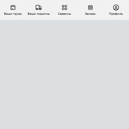
Ваши грузы
Ваши машины
Сервисы
Заказы
Профиль
АВТОМАТИЗАЦИЯ ПЕРЕВОЗОК
Площадки
Заказы
Торги
Тендеры
АТИ-Доки
GPS-мониторинг
АТИ Мессенджер
Цепочки грузов
API ATI.SU
ПОЛЕЗНОЕ
Расчет расстояний
БЕЗОПАСНОСТЬ
Академия ATI.SU
ATI.SU о безопасности
Звезды ATI.SU на вашем сайте
КОНТАКТЫ И ТАРИФЫ
Памятка по проверке контрагентов
Индекс ATI.SU FTL РФ
О системе ATI.SU
Светофор+
Средние ставки
ИНФОРМАЦИЯ
Контактная информация
Страхование