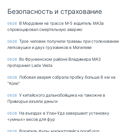
Безопасность и страхование
В Мордовии на трассе М-5 водитель МАЗа
06.08
спровоцировал смертельную аварию
Трое человек получили травмы при столкновении
06.08
легковушки и двух грузовиков в Могилеве
Во Фрунзенском районе Владимира МАЗ
06.08
протаранил Lada Vesta
Лобовая авария собрала пробку больше 8 км на
06.08
"Коле"
У китайского дальнобойщика на таможне в
06.08
Приморье изъяли деньги
Ha въeздax в Улaн-Удэ зaвepшaют ycтaнoвкy
06.08
«yмныx» вecoв для фyp
Водитель фуры маркетплейса погиб под
06.08