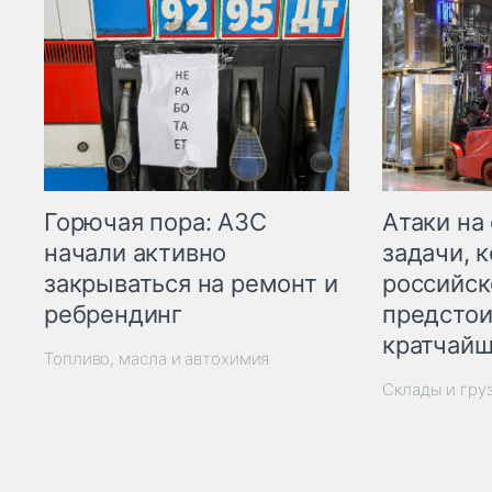
Горючая пора: АЗС
Атаки на
начали активно
задачи, 
закрываться на ремонт и
российск
ребрендинг
предстои
кратчайш
Топливо, масла и автохимия
Склады и гру