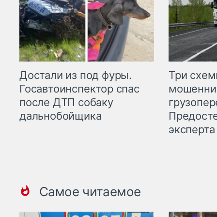
Три схе
Достали из под фуры.
мошенни
Госавтоинспектор спас
грузопер
после ДТП собаку
Предост
дальнобойщика
эксперта
Самое читаемое