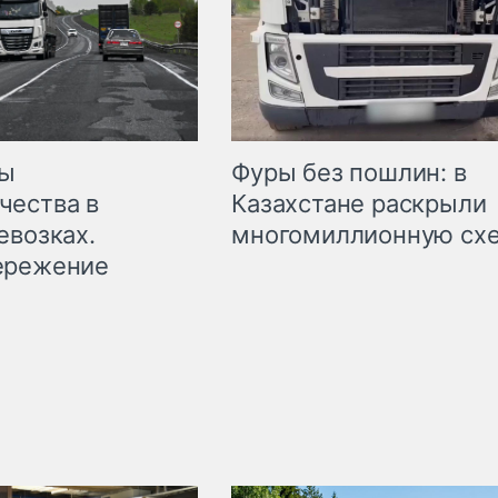
мы
Фуры без пошлин: в
чества в
Казахстане раскрыли
евозках.
многомиллионную сх
ережение