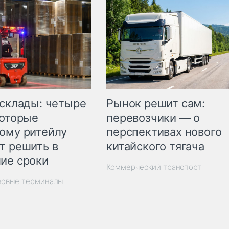
Рынок решит сам:
 склады: четыре
перевозчики — о
которые
перспективах нового
ому ритейлу
китайского тягача
т решить в
ие сроки
Коммерческий транспорт
зовые терминалы