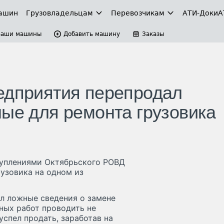
ашин
Грузовладельцам
Перевозчикам
АТИ-Доки
А
Ваши машины
Добавить машину
Заказы
едприятия перепродал
ные для ремонта грузовика
туплениями Октябрьского РОВД
узовика на одном из
ял ложные сведения о замене
ных работ проводить не
успел продать, заработав на