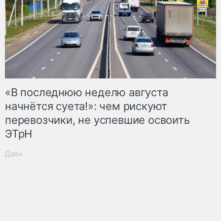
«В последнюю неделю августа
начнётся суета!»: чем рискуют
перевозчики, не успевшие освоить
ЭТрН
Дзен