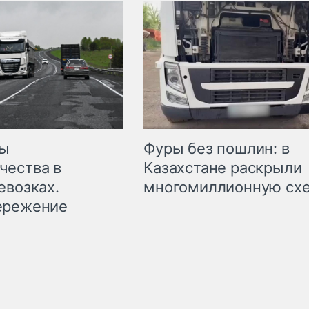
мы
Фуры без пошлин: в
чества в
Казахстане раскрыли
евозках.
многомиллионную сх
ережение