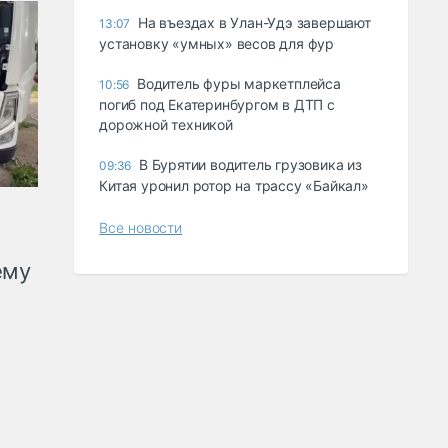
Ha въeздax в Улaн-Удэ зaвepшaют
13:07
ycтaнoвкy «yмныx» вecoв для фyp
Водитель фуры маркетплейса
10:56
погиб под Екатеринбургом в ДТП с
дорожной техникой
В Бурятии водитель грузовика из
09:36
Китая уронил ротор на трассу «Байкал»
Все новости
ему