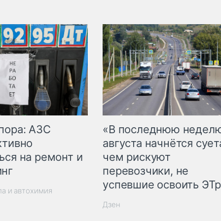
пора: АЗС
«В последнюю недел
ктивно
августа начнётся суета
ься на ремонт и
чем рискуют
инг
перевозчики, не
успевшие освоить ЭТ
ла и автохимия
Дзен