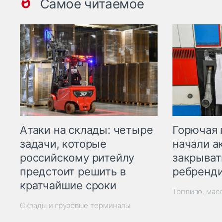
Самое читаемое
Горючая 
Атаки на склады: четыре
начали а
задачи, которые
закрыват
российскому ритейлу
ребренд
предстоит решить в
кратчайшие сроки
Топливо, мас
Склады и грузовые терминалы