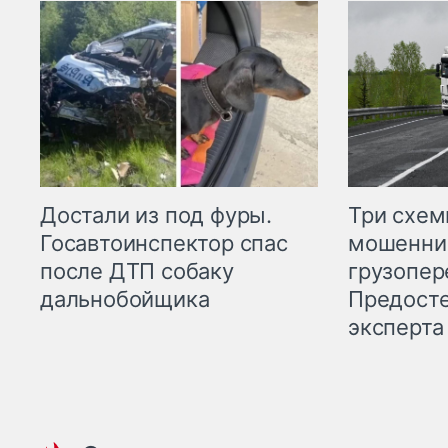
Три схе
Достали из под фуры.
мошенни
Госавтоинспектор спас
грузопер
после ДТП собаку
Предост
дальнобойщика
эксперта