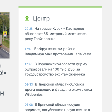
Центр
На трассе Курск – Касторное
20:28
обновляют 65-метровый мост через
реку Грайворонка
Во Фрунзенском районе
17:49
Владимира МАЗ протаранил Lada Vesta
В Воронежской области фирму
ю
17:40
оштрафовали на 100 тыс. руб. за
!»:
трудоустройство экс-таможенника
В Тверской области обломки
09:33
дрона повредили фасад логокомплекса
рН
Wildberries
В Брянской области осудят
05.08
водителя, погубившего целую семью в