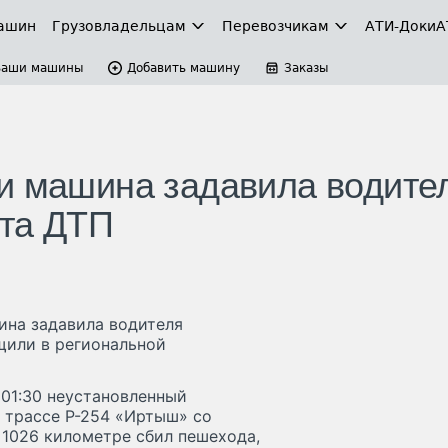
ашин
Грузовладельцам
Перевозчикам
АТИ-Доки
А
Ваши машины
Добавить машину
Заказы
и машина задавила водите
ста ДТП
ина задавила водителя
бщили в региональной
 01:30 неустановленный
 трассе Р-254 «Иртыш» со
 1026 километре сбил пешехода,