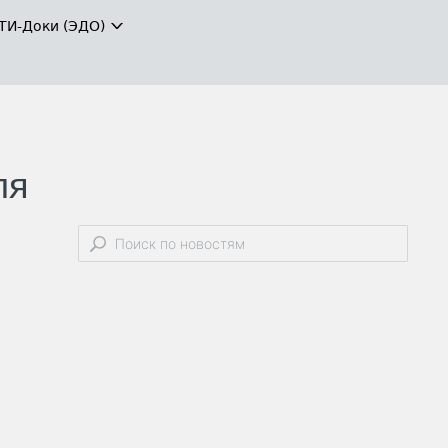
ТИ-Доки (ЭДО)
ля