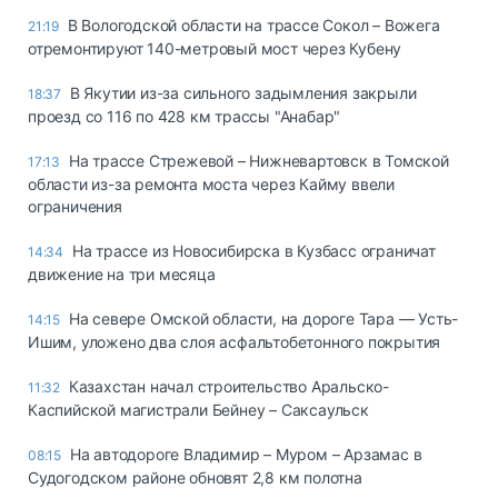
В Вологодской области на трассе Сокол – Вожега
21:19
отремонтируют 140-метровый мост через Кубену
В Якутии из-за сильного задымления закрыли
18:37
проезд со 116 по 428 км трассы "Анабар"
На трассе Стрежевой – Нижневартовск в Томской
17:13
области из-за ремонта моста через Кайму ввели
ограничения
На трассе из Новосибирска в Кузбасс ограничат
14:34
движение на три месяца
На севере Омской области, на дороге Тара — Усть-
14:15
Ишим, уложено два слоя асфальтобетонного покрытия
Казахстан начал строительство Аральско-
11:32
Каспийской магистрали Бейнеу – Саксаульск
На автодороге Владимир – Муром – Арзамас в
08:15
Судогодском районе обновят 2,8 км полотна