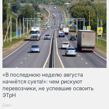
«В последнюю неделю августа
начнётся суета!»: чем рискуют
перевозчики, не успевшие освоить
ЭТрН
Дзен