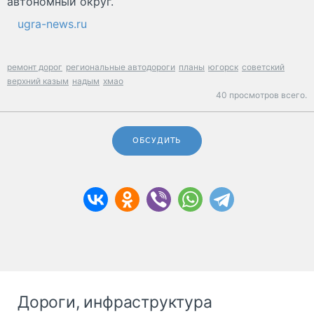
автономный округ.
ugra-news.ru
ремонт дорог
региональные автодороги
планы
югорск
советский
верхний казым
надым
хмао
40 просмотров всего.
ОБСУДИТЬ
Дороги, инфраструктура