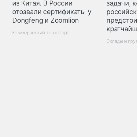
из Китая. В России
задачи, 
отозвали сертификаты у
российск
Dongfeng и Zoomlion
предстои
кратчайш
Коммерческий транспорт
Склады и гру