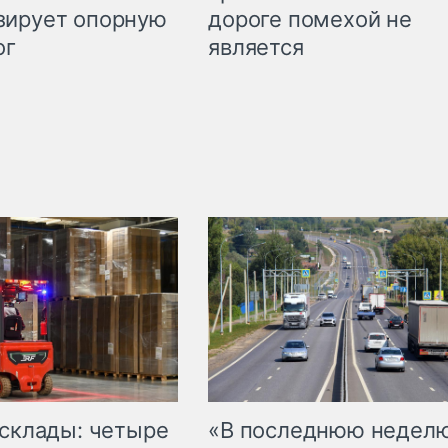
дороге помехой не
зирует опорную
является
ог
 склады: четыре
«В последнюю недел