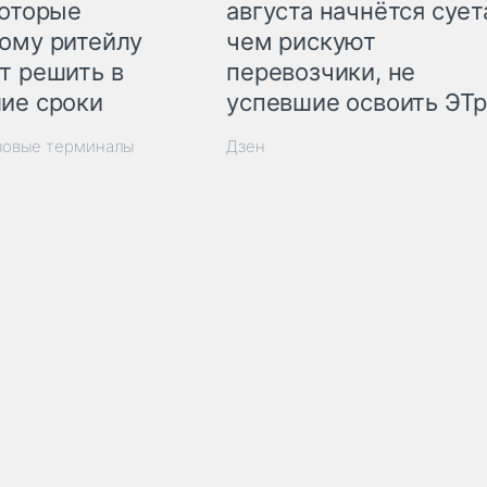
которые
августа начнётся суета
ому ритейлу
чем рискуют
т решить в
перевозчики, не
ие сроки
успевшие освоить ЭТ
зовые терминалы
Дзен