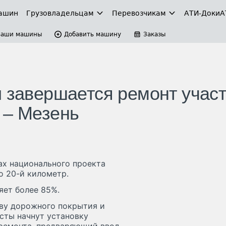
ашин
Грузовладельцам
Перевозчикам
АТИ-Доки
А
Ваши машины
Добавить машину
Заказы
и завершается ремонт учас
 – Мезень
ах национального проекта
о 20-й километр.
яет более 85%.
ву дорожного покрытия и
сты начнут установку