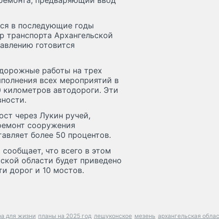
 ремонта, предваряющий ввод
тся в последующие годы
р транспорта Архангельской
равлению готовится
 дорожные работы на трех
ыполнения всех мероприятий в
0 километров автодороги. Эти
вности.
ост через Лукин ручей,
ремонт сооружения
авляет более 50 процентов.
сообщает, что всего в этом
ьской области будет приведено
и дорог и 10 мостов.
а для жизни
планы на 2025 год
лешуконское
мезень
архангельская обла