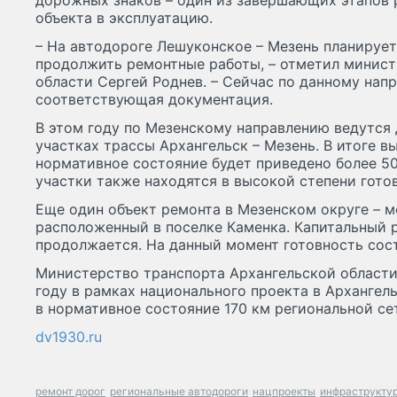
дорожных знаков – один из завершающих этапов
объекта в эксплуатацию.
– На автодороге Лешуконское – Мезень планируе
продолжить ремонтные работы, – отметил минист
области Сергей Роднев. – Сейчас по данному нап
соответствующая документация.
В этом году по Мезенскому направлению ведутся
участках трассы Архангельск – Мезень. В итоге в
нормативное состояние будет приведено более 5
участки также находятся в высокой степени гото
Еще один объект ремонта в Мезенском округе – м
расположенный в поселке Каменка. Капитальный 
продолжается. На данный момент готовность сост
Министерство транспорта Архангельской области 
году в рамках национального проекта в Архангел
в нормативное состояние 170 км региональной сет
dv1930.ru
ремонт дорог
региональные автодороги
нацпроекты
инфраструктур