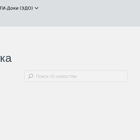
ТИ-Доки (ЭДО)
тка