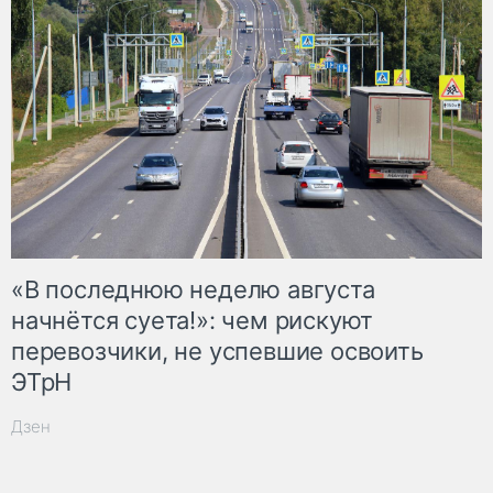
«В последнюю неделю августа
начнётся суета!»: чем рискуют
перевозчики, не успевшие освоить
ЭТрН
Дзен