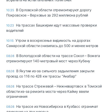
В Орловской области отремонтируют дорогу
10:35
Покровское – Верховье за 292 миллиона рублей
На трассах Башкирии идут массовые проверки
10:23
водителей
Утром в воскресенье видимость на дорогах
10:15
Самарской области снизилась до 500 и менее метров
В Вологодской области на трассе Сокол – Вожега
08.08
отремонтируют 140-метровый мост через Кубену
В Якутии из-за сильного задымления закрыли
08.08
проезд со 116 по 428 км трассы "Анабар"
На трассе Стрежевой – Нижневартовск в Томской
08.08
области из-за ремонта моста через Кайму ввели
ограничения
На трассе из Новосибирска в Кузбасс ограничат
08.08
движение на три месяца