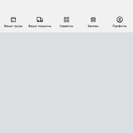
Ваши грузы
Ваши машины
Сервисы
Заказы
Профиль
АВТОМАТИЗАЦИЯ ПЕРЕВОЗОК
Площадки
Заказы
Торги
Тендеры
АТИ-Доки
GPS-мониторинг
АТИ Мессенджер
Цепочки грузов
API ATI.SU
ПОЛЕЗНОЕ
Расчет расстояний
БЕЗОПАСНОСТЬ
Академия ATI.SU
ATI.SU о безопасности
Звезды ATI.SU на вашем сайте
КОНТАКТЫ И ТАРИФЫ
Памятка по проверке контрагентов
Индекс ATI.SU FTL РФ