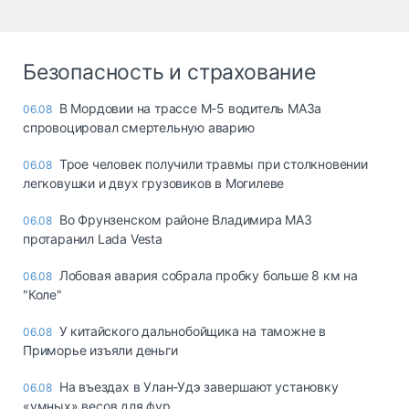
Безопасность и страхование
В Мордовии на трассе М-5 водитель МАЗа
06.08
спровоцировал смертельную аварию
Трое человек получили травмы при столкновении
06.08
легковушки и двух грузовиков в Могилеве
Во Фрунзенском районе Владимира МАЗ
06.08
протаранил Lada Vesta
Лобовая авария собрала пробку больше 8 км на
06.08
"Коле"
У китайского дальнобойщика на таможне в
06.08
Приморье изъяли деньги
Ha въeздax в Улaн-Удэ зaвepшaют ycтaнoвкy
06.08
«yмныx» вecoв для фyp