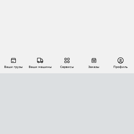
Ваши грузы
Ваши машины
Сервисы
Заказы
Профиль
АВТОМАТИЗАЦИЯ ПЕРЕВОЗОК
Площадки
Заказы
Торги
Тендеры
АТИ-Доки
GPS-мониторинг
АТИ Мессенджер
Цепочки грузов
API ATI.SU