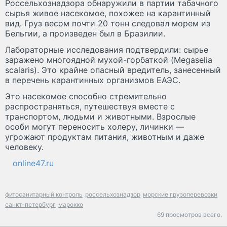
Россельхознадзора обнаружили в партии табачного
сырья живое насекомое, похожее на карантинный
вид. Груз весом почти 20 тонн следовал морем из
Бельгии, а произведен был в Бразилии.
Лабораторные исследования подтвердили: сырье
заражено многоядной мухой-горбаткой (Megaselia
scalaris). Это крайне опасный вредитель, занесенный
в перечень карантинных организмов ЕАЭС.
Это насекомое способно стремительно
распространяться, путешествуя вместе с
транспортом, людьми и животными. Взрослые
особи могут переносить холеру, личинки —
угрожают продуктам питания, животным и даже
человеку.
online47.ru
фитосанитарный контроль
россельхознадзор
морские грузоперевозки
санкт-петербург
марокко
69 просмотров всего.