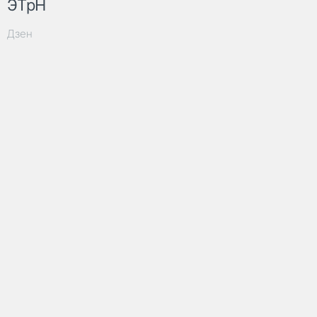
ЭТрН
Дзен