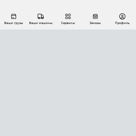
Ваши грузы
Ваши машины
Сервисы
Заказы
Профиль
АВТОМАТИЗАЦИЯ ПЕРЕВОЗОК
Площадки
Заказы
Торги
Тендеры
АТИ-Доки
GPS-мониторинг
АТИ Мессенджер
Цепочки грузов
API ATI.SU
ПОЛЕЗНОЕ
Расчет расстояний
БЕЗОПАСНОСТЬ
Академия ATI.SU
ATI.SU о безопасности
Звезды ATI.SU на вашем сайте
КОНТАКТЫ И ТАРИФЫ
Памятка по проверке контрагентов
Индекс ATI.SU FTL РФ
О системе ATI.SU
Светофор+