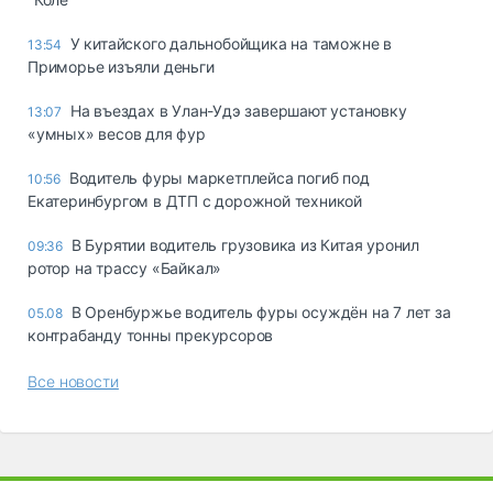
У китайского дальнобойщика на таможне в
13:54
Приморье изъяли деньги
Ha въeздax в Улaн-Удэ зaвepшaют ycтaнoвкy
13:07
«yмныx» вecoв для фyp
Водитель фуры маркетплейса погиб под
10:56
Екатеринбургом в ДТП с дорожной техникой
В Бурятии водитель грузовика из Китая уронил
09:36
ротор на трассу «Байкал»
В Оренбуржье водитель фуры осуждён на 7 лет за
05.08
контрабанду тонны прекурсоров
Все новости