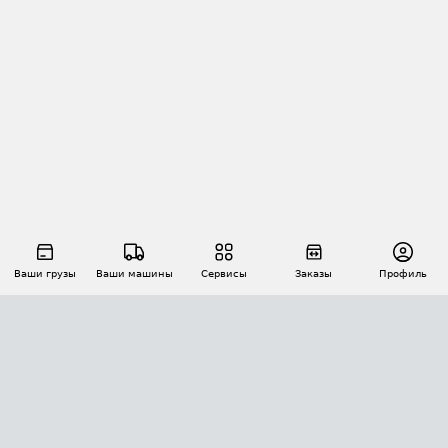
Ваши грузы
Ваши машины
Сервисы
Заказы
Профиль
АВТОМАТИЗАЦИЯ ПЕРЕВОЗОК
Площадки
Заказы
Торги
Тендеры
АТИ-Доки
GPS-мониторинг
АТИ Мессенджер
Цепочки грузов