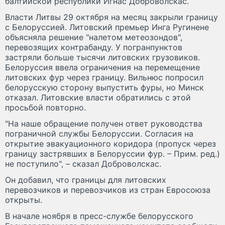
балтийской республики Игнас Доброволскас.
Власти Литвы 29 октября на месяц закрыли границу
с Белоруссией. Литовский премьер Инга Ругинене
объясняла решение "налетом метеозондов",
перевозящих контрабанду. У погранпунктов
застряли больше тысячи литовских грузовиков.
Белоруссия ввела ограничения на перемещение
литовских фур через границу. Вильнюс попросил
белорусскую сторону выпустить фуры, но Минск
отказал. Литовские власти обратились с этой
просьбой повторно.
"На наше обращение получен ответ руководства
пограничной службы Белоруссии. Согласия на
открытие эвакуационного коридора (пропуск через
границу застрявших в Белоруссии фур. – Прим. ред.)
не поступило", – сказал Доброволскас.
Он добавил, что границы для литовских
перевозчиков и перевозчиков из стран Евросоюза
открыты.
В начале ноября в пресс-службе белорусского