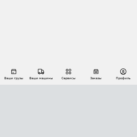
Ваши грузы
Ваши машины
Сервисы
Заказы
Профиль
АВТОМАТИЗАЦИЯ ПЕРЕВОЗОК
Площадки
Заказы
Торги
Тендеры
АТИ-Доки
GPS-мониторинг
АТИ Мессенджер
Цепочки грузов
API ATI.SU