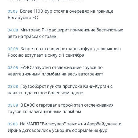
Более 1100 фур стоят в очередях на границе
05.08
Беларуси с ЕС
Минтранс РФ расширит применение беспилотных
04.08
авто на трассах страны
Запрет на въезд иностранных фур-должников в
03.08
Россию вступает в силу с 1 сентября
ЕАЭС запустил отслеживание грузов по
03.08
навигационным пломбам на весь автотранзит
Грузооборот пункта пропуска Кани-Курган с
03.08
начала года вырос более чем вдвое
В ЕАЭС стартовал второй этап отслеживания
03.08
грузов по навигационным пломбам
На МАПП "Билясувар" таможни Азербайджана и
02.08
Ирана договорились ускорить оформление фур