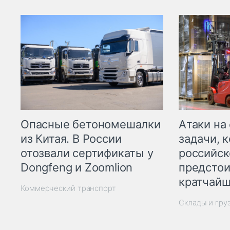
Опасные бетономешалки
Атаки на
из Китая. В России
задачи, 
отозвали сертификаты у
российск
Dongfeng и Zoomlion
предстои
кратчайш
Коммерческий транспорт
Склады и гру