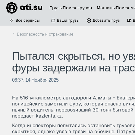
Грузы
Поиск грузов
Машины
Поиск м
Все сервисы
Ваши грузы
Добавить груз
← Безопасность и страхование
Пытался скрыться, но ув
фуры задержали на трас
06:37, 14 Ноября 2025
На 516-м километре автодороги Алматы – Екатер
полицейские заметили фуру, которая опасно вилял
пьяный водитель, перевозивший 30 тонн бытовой 
передает kazlenta.kz.
Когда инспекторы попытались остановить грузови
скрыться, однако увяз в грязи на обочине. Патру