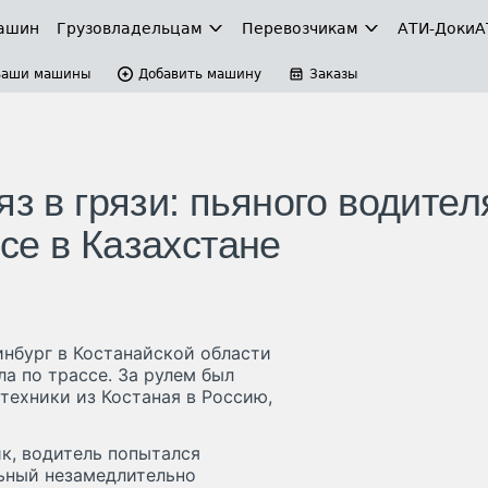
ашин
Грузовладельцам
Перевозчикам
АТИ-Доки
А
Ваши машины
Добавить машину
Заказы
яз в грязи: пьяного водител
се в Казахстане
инбург в Костанайской области
а по трассе. За рулем был
техники из Костаная в Россию,
к, водитель попытался
льный незамедлительно