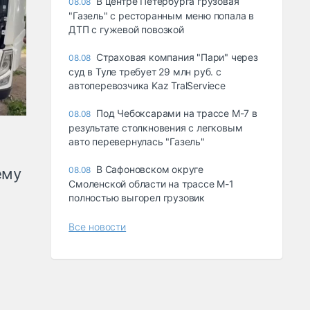
В центре Петербурга грузовая
08.08
"Газель" с ресторанным меню попала в
ДТП с гужевой повозкой
Страховая компания "Пари" через
08.08
суд в Туле требует 29 млн руб. с
автоперевозчика Kaz TralServiece
Под Чебоксарами на трассе М-7 в
08.08
результате столкновения с легковым
авто перевернулась "Газель"
В Сафоновском округе
ему
08.08
Смоленской области на трассе М-1
полностью выгорел грузовик
Все новости