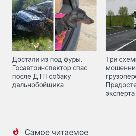
Три схе
Достали из под фуры.
мошенни
Госавтоинспектор спас
грузопер
после ДТП собаку
Предост
дальнобойщика
эксперта
Самое читаемое