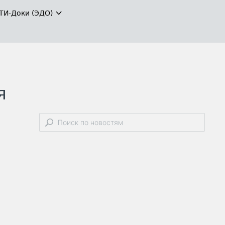
ТИ-Доки (ЭДО)
я