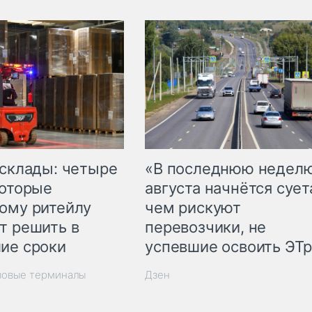
 склады: четыре
«В последнюю недел
которые
августа начнётся суета
ому ритейлу
чем рискуют
т решить в
перевозчики, не
ие сроки
успевшие освоить ЭТ
зовые терминалы
Дзен