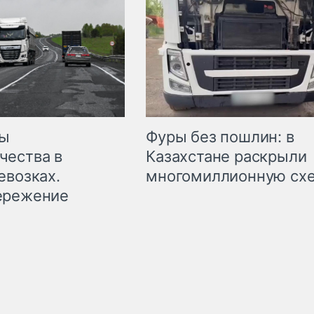
мы
Фуры без пошлин: в
чества в
Казахстане раскрыли
евозках.
многомиллионную сх
ережение