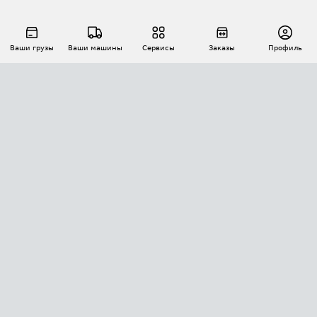
Ваши грузы
Ваши машины
Сервисы
Заказы
Профиль
АВТОМАТИЗАЦИЯ ПЕРЕВОЗОК
Площадки
Заказы
Торги
Тендеры
АТИ-Доки
GPS-мониторинг
АТИ Мессенджер
Цепочки грузов
API ATI.SU
ПОЛЕЗНОЕ
Расчет расстояний
БЕЗОПАСНОСТЬ
Академия ATI.SU
ATI.SU о безопасности
Звезды ATI.SU на вашем сайте
КОНТАКТЫ И ТАРИФЫ
Памятка по проверке контрагентов
Индекс ATI.SU FTL РФ
О системе ATI.SU
Светофор+
Средние ставки
ИНФОРМАЦИЯ