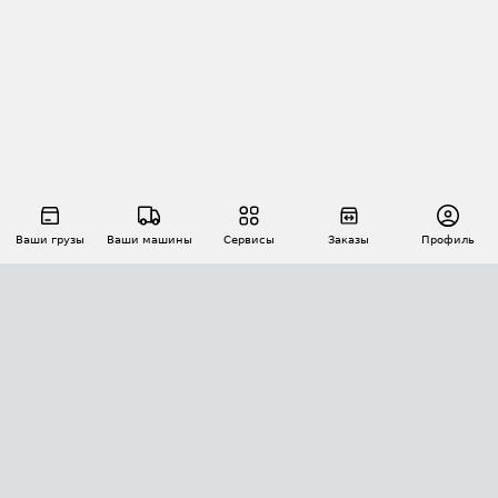
Ваши грузы
Ваши машины
Сервисы
Заказы
Профиль
АВТОМАТИЗАЦИЯ ПЕРЕВОЗОК
Площадки
Заказы
Торги
Тендеры
АТИ-Доки
GPS-мониторинг
АТИ Мессенджер
Цепочки грузов
API ATI.SU