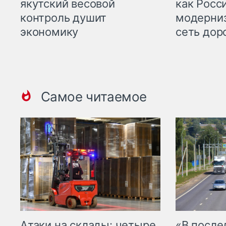
якутский весовой
как Росс
контроль душит
модерни
экономику
сеть дор
Самое читаемое
Атаки на склады: четыре
«В посл