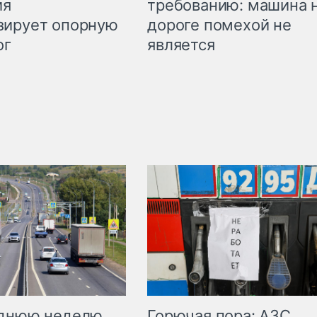
требованию: машина 
ия
дороге помехой не
зирует опорную
является
ог
Горючая пора: АЗС
еднюю неделю