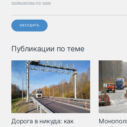
профилактика дтп
коми
ОБСУДИТЬ
Публикации по теме
Дорога в никуда: как
Монополи