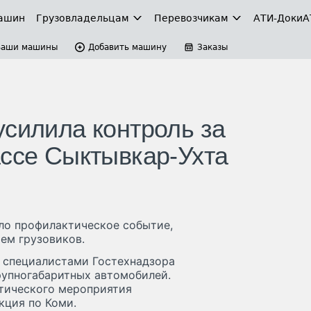
ашин
Грузовладельцам
Перевозчикам
АТИ-Доки
А
Ваши машины
Добавить машину
Заказы
усилила контроль за
ассе Сыктывкар-Ухта
ло профилактическое событие,
ем грузовиков.
 специалистами Гостехнадзора
рупногабаритных автомобилей.
тического мероприятия
кция по Коми.