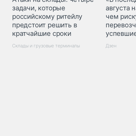
задачи, которые
августа н
российскому ритейлу
чем рис
предстоит решить в
перевозч
кратчайшие сроки
успевшие
Склады и грузовые терминалы
Дзен