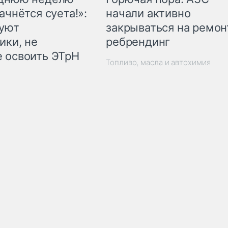
начали активно
ачнётся суета!»:
закрываться на ремон
куют
ребрендинг
ики, не
 освоить ЭТрН
Топливо, масла и автохимия