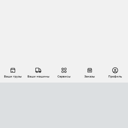
Ваши грузы
Ваши машины
Сервисы
Заказы
Профиль
АВТОМАТИЗАЦИЯ ПЕРЕВОЗОК
Площадки
Заказы
Торги
Тендеры
АТИ-Доки
GPS-мониторинг
АТИ Мессенджер
Цепочки грузов