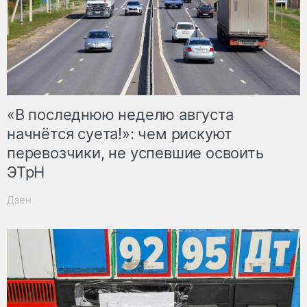
«В последнюю неделю августа
начнётся суета!»: чем рискуют
перевозчики, не успевшие освоить
ЭТрН
Дзен