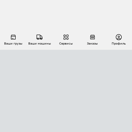
Ваши грузы
Ваши машины
Сервисы
Заказы
Профиль
АВТОМАТИЗАЦИЯ ПЕРЕВОЗОК
Площадки
Заказы
Торги
Тендеры
АТИ-Доки
GPS-мониторинг
АТИ Мессенджер
Цепочки грузов
API ATI.SU
ПОЛЕЗНОЕ
Расчет расстояний
БЕЗОПАСНОСТЬ
Академия ATI.SU