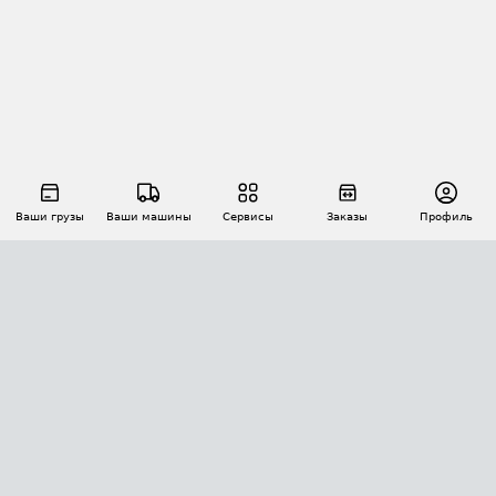
Ваши грузы
Ваши машины
Сервисы
Заказы
Профиль
АВТОМАТИЗАЦИЯ ПЕРЕВОЗОК
Площадки
Заказы
Торги
Тендеры
АТИ-Доки
GPS-мониторинг
АТИ Мессенджер
Цепочки грузов
API ATI.SU
ПОЛЕЗНОЕ