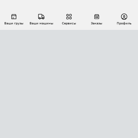
Ваши грузы
Ваши машины
Сервисы
Заказы
Профиль
АВТОМАТИЗАЦИЯ ПЕРЕВОЗОК
Площадки
Заказы
Торги
Тендеры
АТИ-Доки
GPS-мониторинг
АТИ Мессенджер
Цепочки грузов
API ATI.SU
ПОЛЕЗНОЕ
Расчет расстояний
БЕЗОПАСНОСТЬ
Академия ATI.SU
ATI.SU о безопасности
Звезды ATI.SU на вашем сайте
КОНТАКТЫ И ТАРИФЫ
Памятка по проверке контрагентов
Индекс ATI.SU FTL РФ
О системе ATI.SU
Светофор+