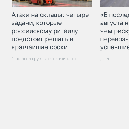
Атаки на склады: четыре
«В посл
задачи, которые
августа н
российскому ритейлу
чем рис
предстоит решить в
перевозч
кратчайшие сроки
успевшие
Склады и грузовые терминалы
Дзен