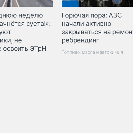
Горючая пора: АЗС
еднюю неделю
начали активно
ачнётся суета!»:
закрываться на ремон
куют
ребрендинг
ики, не
 освоить ЭТрН
Топливо, масла и автохимия