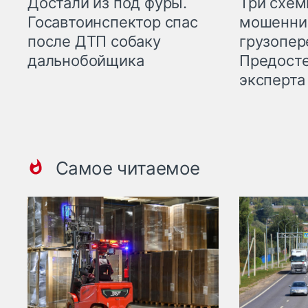
Три схе
Достали из под фуры.
мошенни
Госавтоинспектор спас
грузопер
после ДТП собаку
Предост
дальнобойщика
эксперта
Самое читаемое