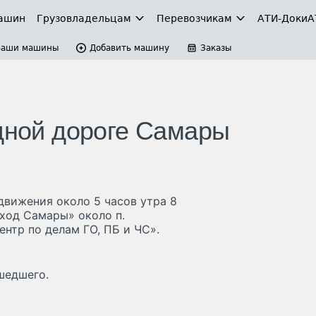
ашин
Грузовладельцам
Перевозчикам
АТИ-Доки
А
Ваши машины
Добавить машину
Заказы
одной дороге Самары
движения около 5 часов утра 8
ход Самары» около п.
нтр по делам ГО, ПБ и ЧС».
шедшего.