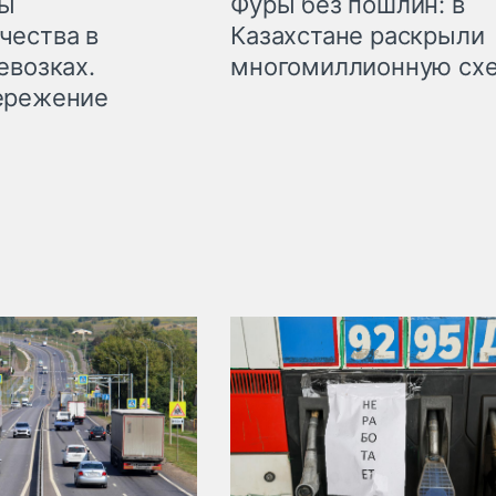
мы
Фуры без пошлин: в
чества в
Казахстане раскрыли
евозках.
многомиллионную сх
ережение