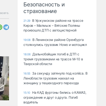
Безопасность и
страхование
всего.
В Уржумском районе на трассе
21:29
Киров – Малмыж – Вятские Поляны
произошло ДТП с автоцистерной
В Ленинском районе Оренбурга
19:08
столкнулись грузовик Howo и мотоцикл
Дальнобойщик погиб в ДТП с
18:06
тремя грузовиками на трассе М-10 в
Тверской области
За секунду затянуло под колёса. В
16:55
Ленобласти грузовик наехал на
женщину у пешеходного перехода
На КАД фургоны бились о КАМАЗ,
15:10
ограждение и друг о друга. Погиб
водитель