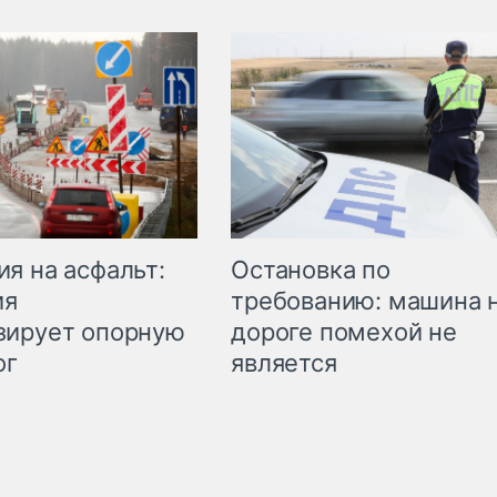
Остановка по
я на асфальт:
требованию: машина 
ия
дороге помехой не
зирует опорную
является
ог