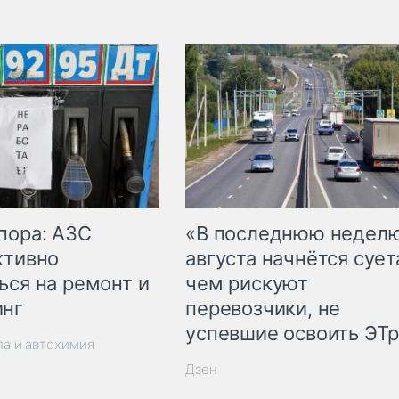
пора: АЗС
«В последнюю недел
ктивно
августа начнётся суета
ься на ремонт и
чем рискуют
инг
перевозчики, не
успевшие освоить ЭТ
ла и автохимия
Дзен