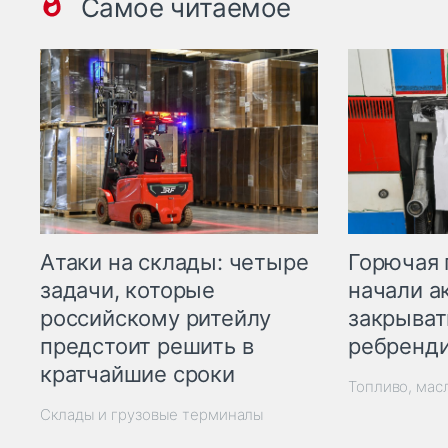
Самое читаемое
Горючая 
Атаки на склады: четыре
начали а
задачи, которые
закрыват
российскому ритейлу
ребренд
предстоит решить в
кратчайшие сроки
Топливо, мас
Склады и грузовые терминалы