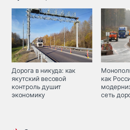
Дорога в никуда: как
Монополи
якутский весовой
как Росс
контроль душит
модерни
экономику
сеть дор