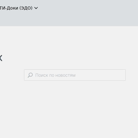
ТИ-Доки (ЭДО)
х