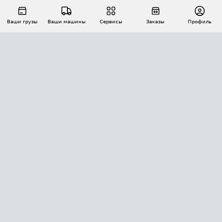
Ваши грузы
Ваши машины
Сервисы
Заказы
Профиль
АВТОМАТИЗАЦИЯ ПЕРЕВОЗОК
Площадки
Заказы
Торги
Тендеры
АТИ-Доки
GPS-мониторинг
АТИ Мессенджер
Цепочки грузов
API ATI.SU
ПОЛЕЗНОЕ
Расчет расстояний
БЕЗОПАСНОСТЬ
Академия ATI.SU
ATI.SU о безопасности
Звезды ATI.SU на вашем сайте
КОНТАКТЫ И ТАРИФЫ
Памятка по проверке контрагентов
Индекс ATI.SU FTL РФ
О системе ATI.SU
Светофор+
Средние ставки
ИНФОРМАЦИЯ
Контактная информация
Страхование