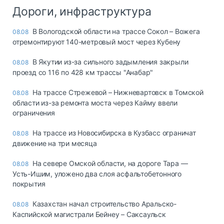
Дороги, инфраструктура
В Вологодской области на трассе Сокол – Вожега
08.08
отремонтируют 140-метровый мост через Кубену
В Якутии из-за сильного задымления закрыли
08.08
проезд со 116 по 428 км трассы "Анабар"
На трассе Стрежевой – Нижневартовск в Томской
08.08
области из-за ремонта моста через Кайму ввели
ограничения
На трассе из Новосибирска в Кузбасс ограничат
08.08
движение на три месяца
На севере Омской области, на дороге Тара —
08.08
Усть-Ишим, уложено два слоя асфальтобетонного
покрытия
Казахстан начал строительство Аральско-
08.08
Каспийской магистрали Бейнеу – Саксаульск