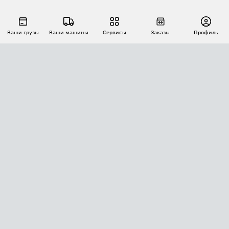
Ваши грузы
Ваши машины
Сервисы
Заказы
Профиль
АВТОМАТИЗАЦИЯ ПЕРЕВОЗОК
Площадки
Заказы
Торги
Тендеры
АТИ-Доки
GPS-мониторинг
АТИ Мессенджер
Цепочки грузов
API ATI.SU
ПОЛЕЗНОЕ
Расчет расстояний
БЕЗОПАСНОСТЬ
Академия ATI.SU
ATI.SU о безопасности
Звезды ATI.SU на вашем сайте
КОНТАКТЫ И ТАРИФЫ
Памятка по проверке контрагентов
Индекс ATI.SU FTL РФ
О системе ATI.SU
Светофор+
Средние ставки
ИНФОРМАЦИЯ