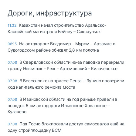
Дороги, инфраструктура
Казахстан начал строительство Аральско-
11:32
Каспийской магистрали Бейнеу – Саксаульск
На автодороге Владимир – Муром – Арзамас в
08:15
Судогодском районе обновят 2,8 км полотна
В Свердловской области из-за паводка перекрыли
07.08
трассу Невьянск – Реж – Артемовский – Килачевское
В Бессоновке на трассе Пенза – Лунино проверили
07.08
ход капитального ремонта моста
В Ивановской области на год раньше привели в
07.08
порядок 5 км автодороги Ильинское-Хованское –
Кулачево
Под Тосно блокировали доступ самосвалов ещё на
07.08
одну стройплощадку ВСМ