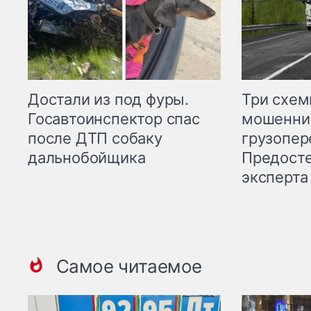
Три схе
Достали из под фуры.
мошенни
Госавтоинспектор спас
грузопер
после ДТП собаку
Предост
дальнобойщика
эксперта
Самое читаемое