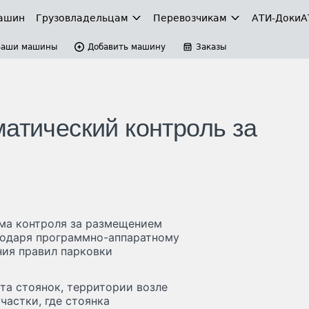
ашин
Грузовладельцам
Перевозчикам
АТИ-Доки
А
Ваши машины
Добавить машину
Заказы
матический контроль за
ма контроля за размещением
агодаря программно-аппаратному
ия правил парковки
а стоянок, территории возле
частки, где стоянка