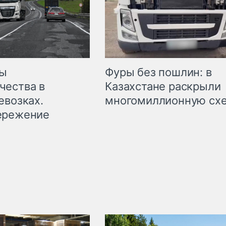
мы
Фуры без пошлин: в
чества в
Казахстане раскрыли
евозках.
многомиллионную сх
ережение