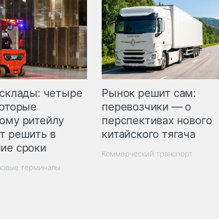
Рынок решит сам:
 склады: четыре
перевозчики — о
которые
перспективах нового
ому ритейлу
китайского тягача
т решить в
ие сроки
Коммерческий транспорт
зовые терминалы