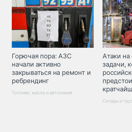
Горючая пора: АЗС
Атаки на
начали активно
задачи, 
закрываться на ремонт и
российск
ребрендинг
предстои
кратчайш
Топливо, масла и автохимия
Склады и гру