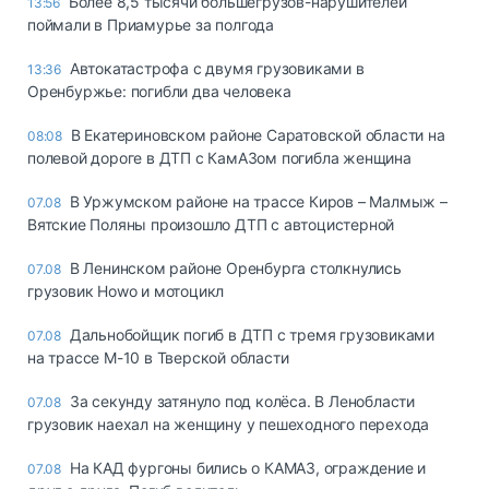
Более 8,5 тысячи большегрузов-нарушителей
13:56
поймали в Приамурье за полгода
Автокатастрофа с двумя грузовиками в
13:36
Оренбуржье: погибли два человека
В Екатериновском районе Саратовской области на
08:08
полевой дороге в ДТП с КамАЗом погибла женщина
В Уржумском районе на трассе Киров – Малмыж –
07.08
Вятские Поляны произошло ДТП с автоцистерной
В Ленинском районе Оренбурга столкнулись
07.08
грузовик Howo и мотоцикл
Дальнобойщик погиб в ДТП с тремя грузовиками
07.08
на трассе М-10 в Тверской области
За секунду затянуло под колёса. В Ленобласти
07.08
грузовик наехал на женщину у пешеходного перехода
На КАД фургоны бились о КАМАЗ, ограждение и
07.08