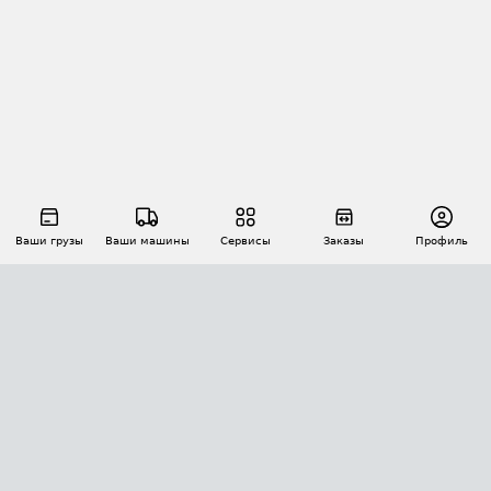
Ваши грузы
Ваши машины
Сервисы
Заказы
Профиль
АВТОМАТИЗАЦИЯ ПЕРЕВОЗОК
Площадки
Заказы
Торги
Тендеры
АТИ-Доки
GPS-мониторинг
АТИ Мессенджер
Цепочки грузов
API ATI.SU