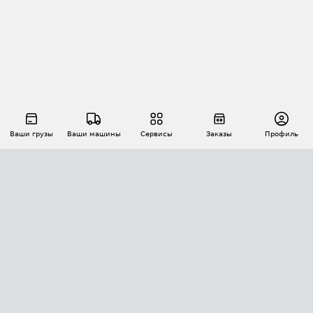
Ваши грузы
Ваши машины
Сервисы
Заказы
Профиль
АВТОМАТИЗАЦИЯ ПЕРЕВОЗОК
Площадки
Заказы
Торги
Тендеры
АТИ-Доки
GPS-мониторинг
АТИ Мессенджер
Цепочки грузов
API ATI.SU
ПОЛЕЗНОЕ