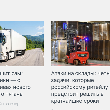
шит сам:
Атаки на склады: чет
ики — о
задачи, которые
ивах нового
российскому ритейлу
го тягача
предстоит решить в
кратчайшие сроки
й транспорт