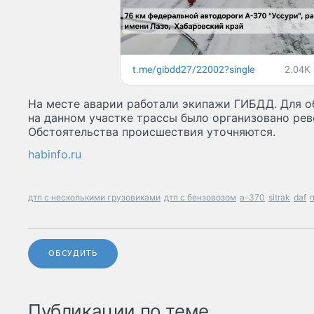
На месте аварии работали экипажи ГИБДД. Для о
на данном участке трассы было организовано ре
Обстоятельства происшествия уточняются.
habinfo.ru
дтп с несколькими грузовиками
дтп с бензовозом
а-370
sitrak
daf
ОБСУДИТЬ
Публикации по теме