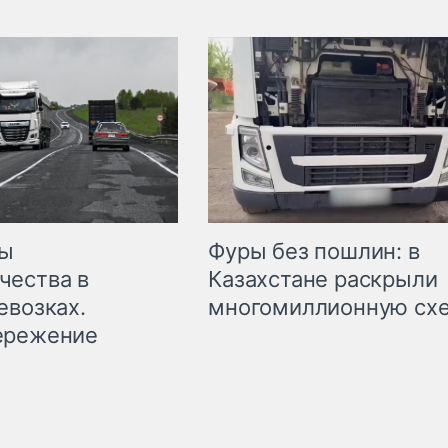
мы
Фуры без пошлин: в
чества в
Казахстане раскрыли
евозках.
многомиллионную сх
ережение