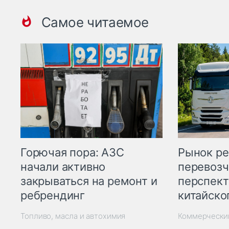
Самое читаемое
Горючая пора: АЗС
Рынок ре
начали активно
перевозч
закрываться на ремонт и
перспект
ребрендинг
китайско
Топливо, масла и автохимия
Коммерчески