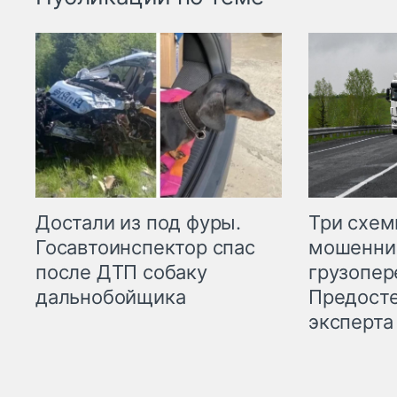
Три схе
Достали из под фуры.
мошенни
Госавтоинспектор спас
грузопер
после ДТП собаку
Предост
дальнобойщика
эксперта