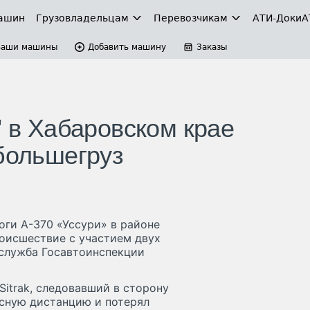
ашин
Грузовладельцам
Перевозчикам
АТИ-Доки
А
Ваши машины
Добавить машину
Заказы
" в Хабаровском крае
 большегруз
оги А-370 «Уссури» в районе
оисшествие с участием двух
-служба Госавтоинспекции
itrak, следовавший в сторону
сную дистанцию и потерял