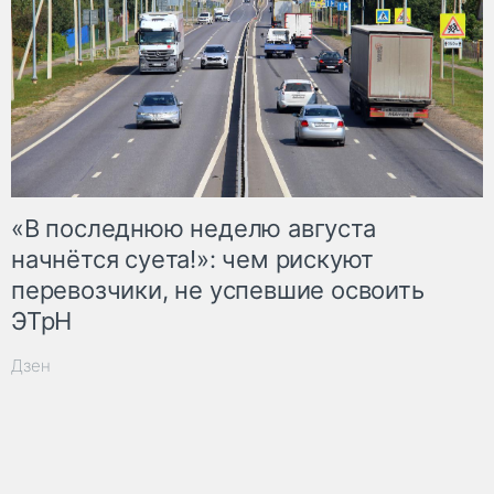
«В последнюю неделю августа
начнётся суета!»: чем рискуют
перевозчики, не успевшие освоить
ЭТрН
Дзен