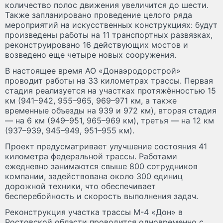
количество полос движения увеличится до шести.
Также запланировано проведение целого ряда
мероприятий на искусственных конструкциях: будут
произведены работы на 11 транспортных развязках,
реконструировано 16 действующих мостов и
возведено еще четыре новых сооружения.
В настоящее время АО «Донаэродорстрой»
проводит работы на 33 километрах трассы. Первая
стадия реализуется на участках протяжённостью 15
км (941–942, 955–965, 969–971 км, а также
временные объезды на 939 и 972 км), вторая стадия
— на 6 км (949–951, 965–969 км), третья — на 12 км
(937–939, 945–949, 951–955 км).
Проект предусматривает улучшение состояния 41
километра федеральной трассы. Работами
ежедневно занимаются свыше 800 сотрудников
компании, задействована около 300 единиц
дорожной техники, что обеспечивает
бесперебойность и скорость выполнения задач.
Реконструкция участка трассы М-4 «Дон» в
Ростовской области проводится одновременно с