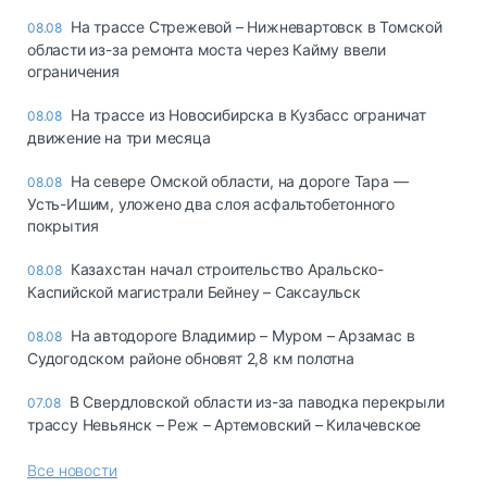
На трассе Стрежевой – Нижневартовск в Томской
08.08
области из-за ремонта моста через Кайму ввели
ограничения
На трассе из Новосибирска в Кузбасс ограничат
08.08
движение на три месяца
На севере Омской области, на дороге Тара —
08.08
Усть-Ишим, уложено два слоя асфальтобетонного
покрытия
Казахстан начал строительство Аральско-
08.08
Каспийской магистрали Бейнеу – Саксаульск
На автодороге Владимир – Муром – Арзамас в
08.08
Судогодском районе обновят 2,8 км полотна
В Свердловской области из-за паводка перекрыли
07.08
трассу Невьянск – Реж – Артемовский – Килачевское
Все новости