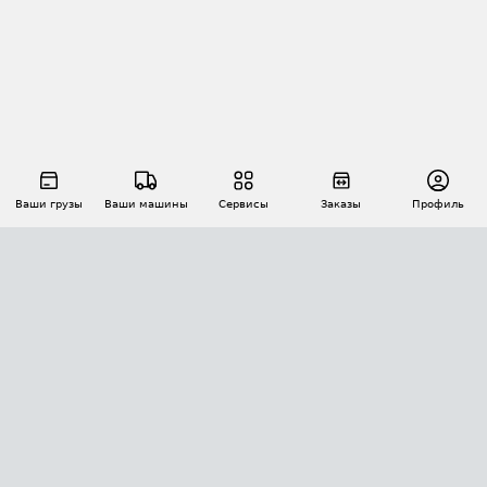
Ваши грузы
Ваши машины
Сервисы
Заказы
Профиль
АВТОМАТИЗАЦИЯ ПЕРЕВОЗОК
Площадки
Заказы
Торги
Тендеры
АТИ-Доки
GPS-мониторинг
АТИ Мессенджер
Цепочки грузов
API ATI.SU
ПОЛЕЗНОЕ