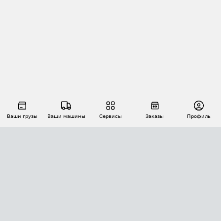
Ваши грузы
Ваши машины
Сервисы
Заказы
Профиль
АВТОМАТИЗАЦИЯ ПЕРЕВОЗОК
Площадки
Заказы
Торги
Тендеры
АТИ-Доки
GPS-мониторинг
АТИ Мессенджер
Цепочки грузов
API ATI.SU