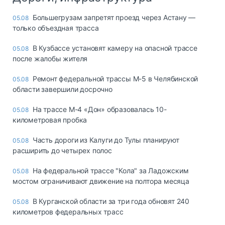
Большегрузам запретят проезд через Астану —
05.08
только объездная трасса
В Кузбассе установят камеру на опасной трассе
05.08
после жалобы жителя
Ремонт федеральной трассы М-5 в Челябинской
05.08
области завершили досрочно
На трассе М-4 «Дон» образовалась 10-
05.08
километровая пробка
Часть дороги из Калуги до Тулы планируют
05.08
расширить до четырех полос
На федеральной трассе "Кола" за Ладожским
05.08
мостом ограничивают движение на полтора месяца
В Курганской области за три года обновят 240
05.08
километров федеральных трасс