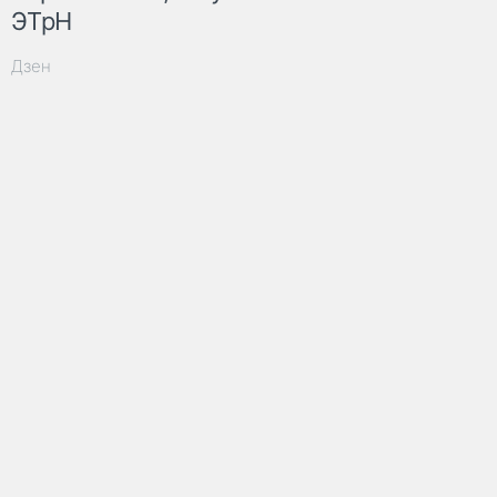
ЭТрН
Дзен