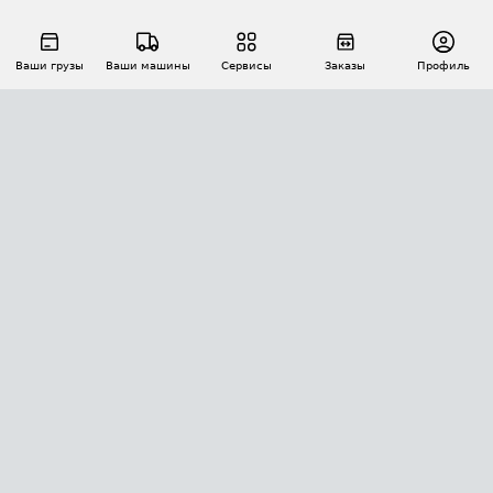
Ваши грузы
Ваши машины
Сервисы
Заказы
Профиль
АВТОМАТИЗАЦИЯ ПЕРЕВОЗОК
Площадки
Заказы
Торги
Тендеры
АТИ-Доки
GPS-мониторинг
АТИ Мессенджер
Цепочки грузов
API ATI.SU
ПОЛЕЗНОЕ
Расчет расстояний
БЕЗОПАСНОСТЬ
Академия ATI.SU
ATI.SU о безопасности
Звезды ATI.SU на вашем сайте
КОНТАКТЫ И ТАРИФЫ
Памятка по проверке контрагентов
Индекс ATI.SU FTL РФ
О системе ATI.SU
Светофор+
Средние ставки
ИНФОРМАЦИЯ