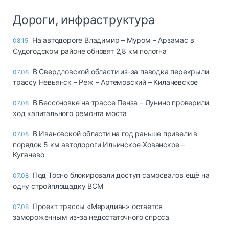
Дороги, инфраструктура
На автодороге Владимир – Муром – Арзамас в
08:15
Судогодском районе обновят 2,8 км полотна
В Свердловской области из-за паводка перекрыли
07.08
трассу Невьянск – Реж – Артемовский – Килачевское
В Бессоновке на трассе Пенза – Лунино проверили
07.08
ход капитального ремонта моста
В Ивановской области на год раньше привели в
07.08
порядок 5 км автодороги Ильинское-Хованское –
Кулачево
Под Тосно блокировали доступ самосвалов ещё на
07.08
одну стройплощадку ВСМ
Проект трассы «Меридиан» остается
07.08
замороженным из-за недостаточного спроса