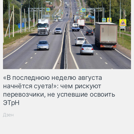
«В последнюю неделю августа
начнётся суета!»: чем рискуют
перевозчики, не успевшие освоить
ЭТрН
Дзен