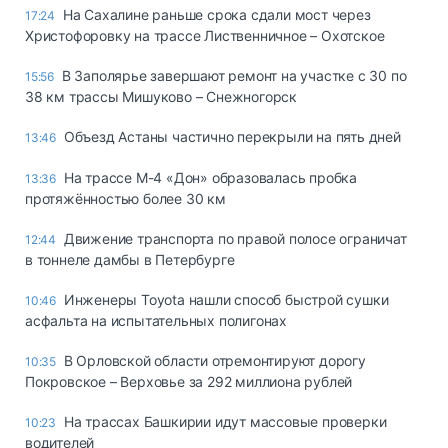
На Сахалине раньше срока сдали мост через
17:24
Христофоровку на трассе Лиственничное – Охотское
В Заполярье завершают ремонт на участке с 30 по
15:56
38 км трассы Мишуково – Снежногорск
Объезд Астаны частично перекрыли на пять дней
13:46
На трассе М-4 «Дон» образовалась пробка
13:36
протяжённостью более 30 км
Движение транспорта по правой полосе ограничат
12:44
в тоннеле дамбы в Петербурге
Инженеры Toyota нашли способ быстрой сушки
10:46
асфальта на испытательных полигонах
В Орловской области отремонтируют дорогу
10:35
Покровское – Верховье за 292 миллиона рублей
На трассах Башкирии идут массовые проверки
10:23
водителей