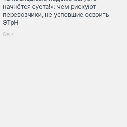
начнётся суета!»: чем рискуют
перевозчики, не успевшие освоить
ЭТрН
Дзен