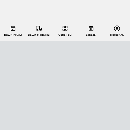
Ваши грузы
Ваши машины
Сервисы
Заказы
Профиль
АВТОМАТИЗАЦИЯ ПЕРЕВОЗОК
Площадки
Заказы
Торги
Тендеры
АТИ-Доки
GPS-мониторинг
АТИ Мессенджер
Цепочки грузов
API ATI.SU
ПОЛЕЗНОЕ
Расчет расстояний
БЕЗОПАСНОСТЬ
Академия ATI.SU
ATI.SU о безопасности
Звезды ATI.SU на вашем сайте