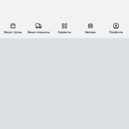
Ваши грузы
Ваши машины
Сервисы
Заказы
Профиль
АВТОМАТИЗАЦИЯ ПЕРЕВОЗОК
Площадки
Заказы
Торги
Тендеры
АТИ-Доки
GPS-мониторинг
АТИ Мессенджер
Цепочки грузов
API ATI.SU
ПОЛЕЗНОЕ
Расчет расстояний
БЕЗОПАСНОСТЬ
Академия ATI.SU
ATI.SU о безопасности
Звезды ATI.SU на вашем сайте
КОНТАКТЫ И ТАРИФЫ