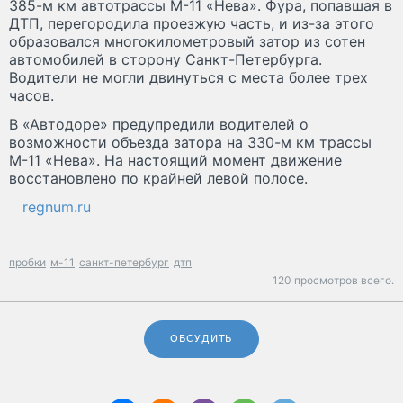
385-м км автотрассы М-11 «Нева». Фура, попавшая в
ДТП, перегородила проезжую часть, и из-за этого
образовался многокилометровый затор из сотен
автомобилей в сторону Санкт-Петербурга.
Водители не могли двинуться с места более трех
часов.
В «Автодоре» предупредили водителей о
возможности объезда затора на 330-м км трассы
М-11 «Нева». На настоящий момент движение
восстановлено по крайней левой полосе.
regnum.ru
пробки
м-11
санкт-петербург
дтп
120 просмотров всего.
ОБСУДИТЬ