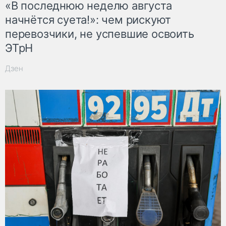
«В последнюю неделю августа
начнётся суета!»: чем рискуют
перевозчики, не успевшие освоить
ЭТрН
Дзен