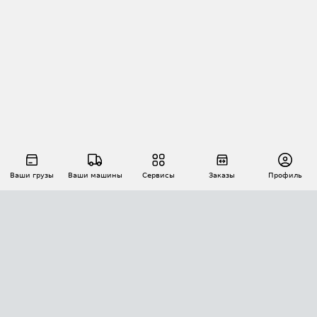
Ваши грузы
Ваши машины
Сервисы
Заказы
Профиль
АВТОМАТИЗАЦИЯ ПЕРЕВОЗОК
Площадки
Заказы
Торги
Тендеры
АТИ-Доки
GPS-мониторинг
АТИ Мессенджер
Цепочки грузов
API ATI.SU