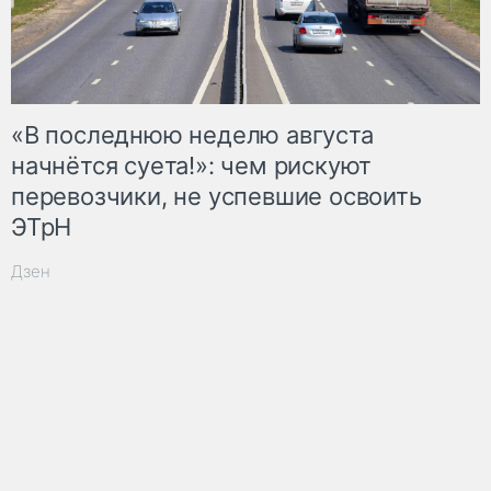
«В последнюю неделю августа
начнётся суета!»: чем рискуют
перевозчики, не успевшие освоить
ЭТрН
Дзен