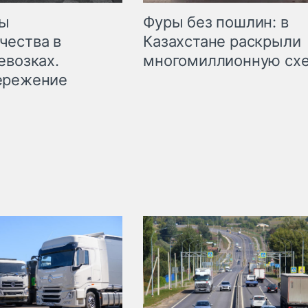
мы
Фуры без пошлин: в
чества в
Казахстане раскрыли
евозках.
многомиллионную сх
ережение