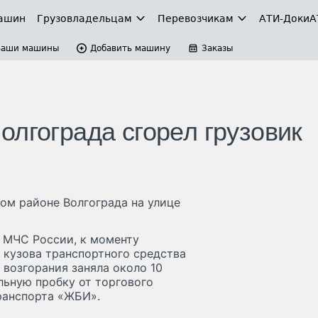
ашин
Грузовладельцам
Перевозчикам
АТИ-Доки
А
Ваши машины
Добавить машину
Заказы
олгограда сгорел грузовик
ком районе Волгограда на улице
а МЧС России, к моменту
 кузова транспортного средства
возгорания заняла около 10
льную пробку от торгового
ранспорта «ЖБИ».