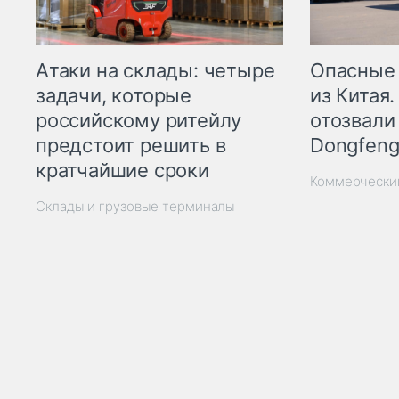
Опасные
Атаки на склады: четыре
из Китая.
задачи, которые
отозвали
российскому ритейлу
Dongfeng
предстоит решить в
кратчайшие сроки
Коммерчески
Склады и грузовые терминалы