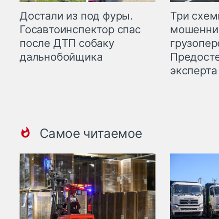
Три схе
Достали из под фуры.
мошенни
Госавтоинспектор спас
грузопер
после ДТП собаку
Предост
дальнобойщика
эксперта
Самое читаемое