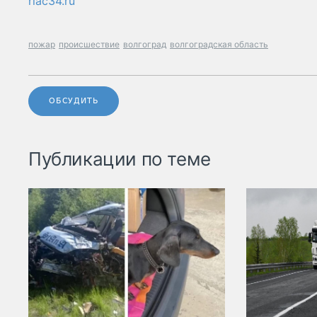
riac34.ru
пожар
происшествие
волгоград
волгоградская область
ОБСУДИТЬ
Публикации по теме