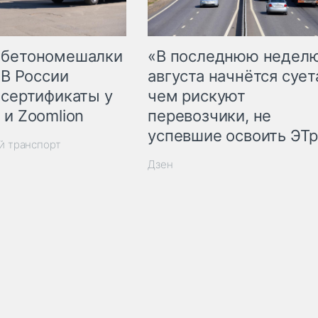
 бетономешалки
«В последнюю недел
 В России
августа начнётся суета
 сертификаты у
чем рискуют
 и Zoomlion
перевозчики, не
успевшие освоить ЭТ
й транспорт
Дзен