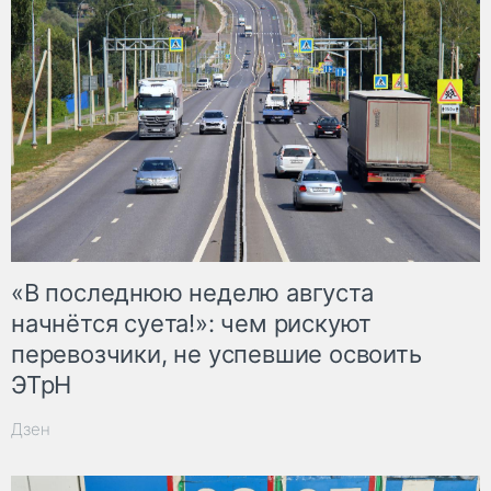
«В последнюю неделю августа
начнётся суета!»: чем рискуют
перевозчики, не успевшие освоить
ЭТрН
Дзен