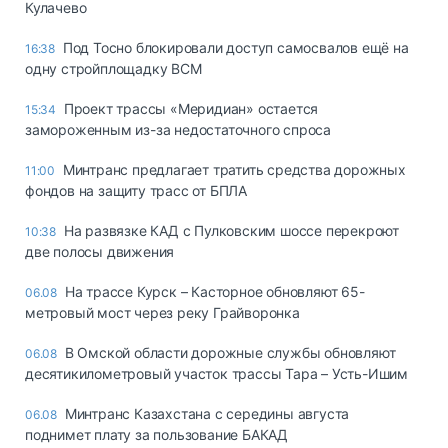
Кулачево
Под Тосно блокировали доступ самосвалов ещё на
16:38
одну стройплощадку ВСМ
Проект трассы «Меридиан» остается
15:34
замороженным из-за недостаточного спроса
Минтранс предлагает тратить средства дорожных
11:00
фондов на защиту трасс от БПЛА
На развязке КАД с Пулковским шоссе перекроют
10:38
две полосы движения
На трассе Курск – Касторное обновляют 65-
06.08
метровый мост через реку Грайворонка
В Омской области дорожные службы обновляют
06.08
десятикилометровый участок трассы Тара – Усть-Ишим
Минтранс Казахстана с середины августа
06.08
поднимет плату за пользование БАКАД