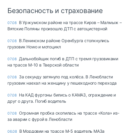
Безопасность и страхование
В Уржумском районе на трассе Киров – Малмыж –
07.08
Вятские Поляны произошло ДТП с автоцистерной
В Ленинском районе Оренбурга столкнулись
07.08
грузовик Howo и мотоцикл
Дальнобойщик погиб в ДТП с тремя грузовиками
07.08
на трассе М-10 в Тверской области
За секунду затянуло под колёса. В Ленобласти
07.08
грузовик наехал на женщину у пешеходного перехода
На КАД фургоны бились о КАМАЗ, ограждение и
07.08
друг о друга. Погиб водитель
Огромная пробка скопилась на трассе «Кола» из-
07.08
за аварии с фурой в Ленобласти
В Мордовии на трассе М-5 водитель МАЗа
06.08