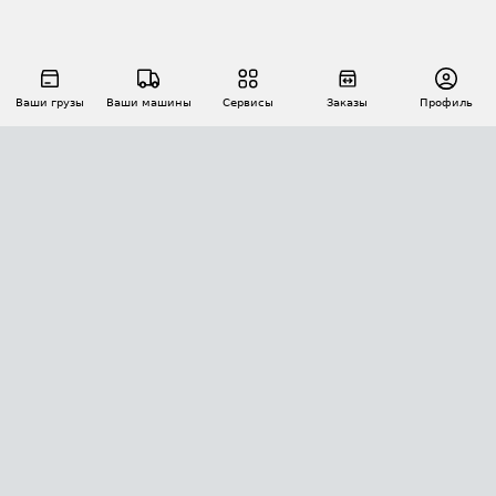
Ваши грузы
Ваши машины
Сервисы
Заказы
Профиль
АВТОМАТИЗАЦИЯ ПЕРЕВОЗОК
Площадки
Заказы
Торги
Тендеры
АТИ-Доки
GPS-мониторинг
АТИ Мессенджер
Цепочки грузов
API ATI.SU
ПОЛЕЗНОЕ
Расчет расстояний
БЕЗОПАСНОСТЬ
Академия ATI.SU
ATI.SU о безопасности
Звезды ATI.SU на вашем сайте
КОНТАКТЫ И ТАРИФЫ
Памятка по проверке контрагентов
Индекс ATI.SU FTL РФ