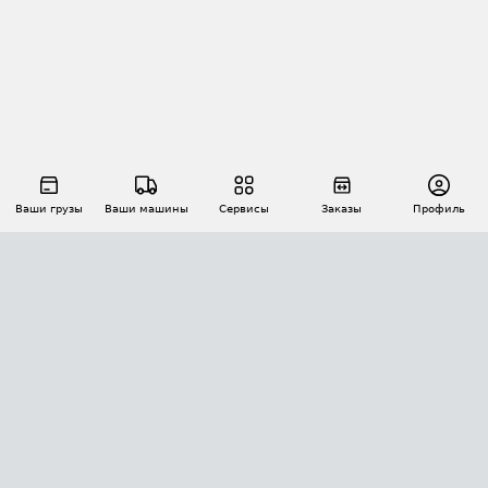
Ваши грузы
Ваши машины
Сервисы
Заказы
Профиль
АВТОМАТИЗАЦИЯ ПЕРЕВОЗОК
Площадки
Заказы
Торги
Тендеры
АТИ-Доки
GPS-мониторинг
АТИ Мессенджер
Цепочки грузов
API ATI.SU
ПОЛЕЗНОЕ