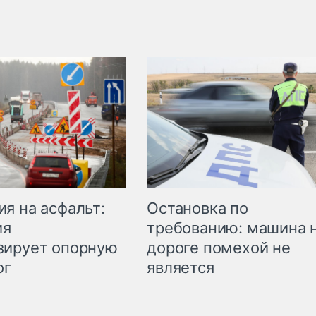
Остановка по
я на асфальт:
требованию: машина 
ия
дороге помехой не
зирует опорную
является
ог