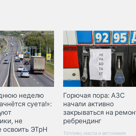
Горючая пора: АЗС
еднюю неделю
начали активно
ачнётся суета!»:
закрываться на ремон
куют
ребрендинг
ики, не
 освоить ЭТрН
Топливо, масла и автохимия