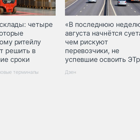
 склады: четыре
«В последнюю недел
которые
августа начнётся суета
ому ритейлу
чем рискуют
т решить в
перевозчики, не
ие сроки
успевшие освоить ЭТ
зовые терминалы
Дзен