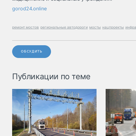
gorod24.online
ремонт мостов
региональные автодороги
мосты
нацпроекты
инфра
ОБСУДИТЬ
Публикации по теме