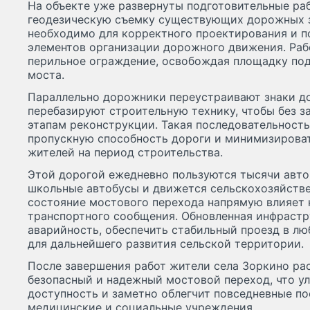
На объекте уже развернуты подготовительные р
геодезическую съемку существующих дорожных з
необходимо для корректного проектирования и 
элементов организации дорожного движения. Ра
перильное ограждение, освобождая площадку по
моста.
Параллельно дорожники переустраивают знаки д
перебазируют строительную технику, чтобы без 
этапам реконструкции. Такая последовательность
пропускную способность дороги и минимизироват
жителей на период строительства.
Этой дорогой ежедневно пользуются тысячи авто
школьные автобусы и движется сельскохозяйстве
состояние мостового перехода напрямую влияет 
транспортного сообщения. Обновленная инфрастр
аварийность, обеспечить стабильный проезд в люб
для дальнейшего развития сельской территории.
После завершения работ жители села Зоркино ра
безопасный и надежный мостовой переход, что у
доступность и заметно облегчит повседневные пое
медицинские и социальные учреждения.