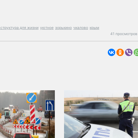
структура для жизни
уютное
зорькино
чкалово
крым
41 просмотров 