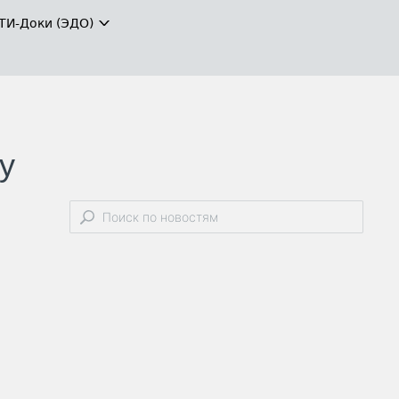
ТИ-Доки (ЭДО)
у