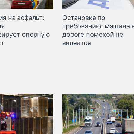
Остановка по
я на асфальт:
требованию: машина 
ия
дороге помехой не
зирует опорную
является
ог