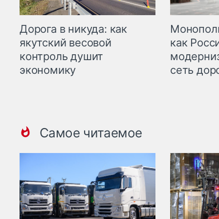
Дорога в никуда: как
Монополи
якутский весовой
как Росс
контроль душит
модерни
экономику
сеть дор
Самое читаемое