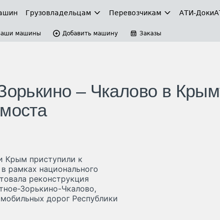
ашин
Грузовладельцам
Перевозчикам
АТИ-Доки
А
Ваши машины
Добавить машину
Заказы
 Зорькино – Чкалово в Крым
 моста
и Крым приступили к
 в рамках национального
ртовала реконструкция
тное-Зорькино-Чкалово,
омобильных дорог Республики