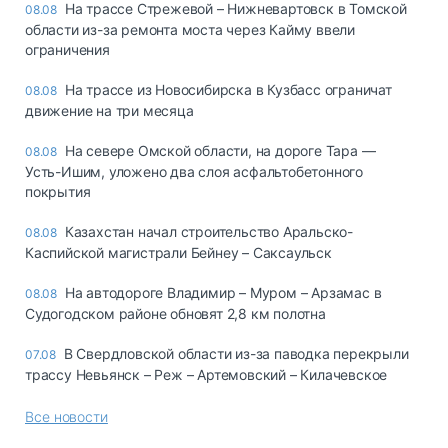
На трассе Стрежевой – Нижневартовск в Томской
08.08
области из-за ремонта моста через Кайму ввели
ограничения
На трассе из Новосибирска в Кузбасс ограничат
08.08
движение на три месяца
На севере Омской области, на дороге Тара —
08.08
Усть-Ишим, уложено два слоя асфальтобетонного
покрытия
Казахстан начал строительство Аральско-
08.08
Каспийской магистрали Бейнеу – Саксаульск
На автодороге Владимир – Муром – Арзамас в
08.08
Судогодском районе обновят 2,8 км полотна
В Свердловской области из-за паводка перекрыли
07.08
трассу Невьянск – Реж – Артемовский – Килачевское
Все новости