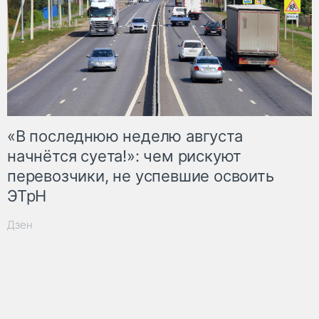
«В последнюю неделю августа
начнётся суета!»: чем рискуют
перевозчики, не успевшие освоить
ЭТрН
Дзен