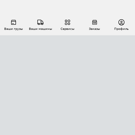
Ваши грузы
Ваши машины
Сервисы
Заказы
Профиль
АВТОМАТИЗАЦИЯ ПЕРЕВОЗОК
Площадки
Заказы
Торги
Тендеры
АТИ-Доки
GPS-мониторинг
АТИ Мессенджер
Цепочки грузов
API ATI.SU
ПОЛЕЗНОЕ
Расчет расстояний
БЕЗОПАСНОСТЬ
Академия ATI.SU
ATI.SU о безопасности
Звезды ATI.SU на вашем сайте
КОНТАКТЫ И ТАРИФЫ
Памятка по проверке контрагентов
Индекс ATI.SU FTL РФ