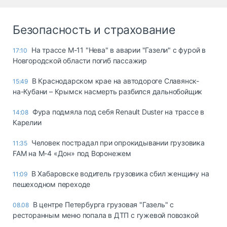
Безопасность и страхование
На трассе М-11 "Нева" в аварии "Газели" с фурой в
17:10
Новгородской области погиб пассажир
В Краснодарском крае на автодороге Славянск-
15:49
на-Кубани – Крымск насмерть разбился дальнобойщик
Фура подмяла под себя Renault Duster на трассе в
14:08
Карелии
Человек пострадал при опрокидывании грузовика
11:35
FAM на М-4 «Дон» под Воронежем
В Хабаровске водитель грузовика сбил женщину на
11:09
пешеходном переходе
В центре Петербурга грузовая "Газель" с
08.08
ресторанным меню попала в ДТП с гужевой повозкой