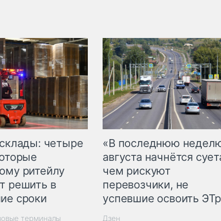
 склады: четыре
«В последнюю недел
которые
августа начнётся суета
ому ритейлу
чем рискуют
т решить в
перевозчики, не
ие сроки
успевшие освоить ЭТ
зовые терминалы
Дзен