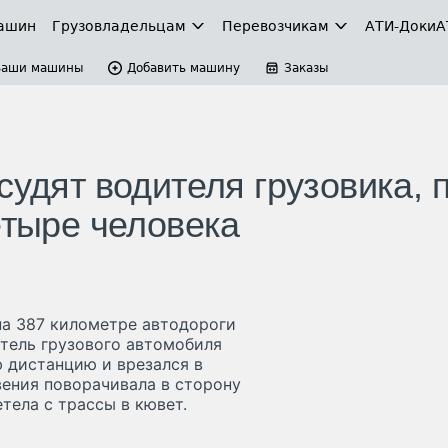
ашин
Грузовладельцам
Перевозчикам
АТИ-Доки
А
Ваши машины
Добавить машину
Заказы
судят водителя грузовика, 
етыре человека
 на 387 километре автодороги
итель грузового автомобиля
 дистанцию и врезался в
вения поворачивала в сторону
тела с трассы в кювет.