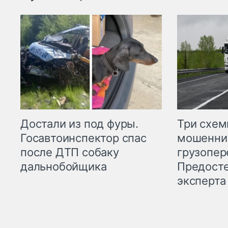
Три схе
Достали из под фуры.
мошенни
Госавтоинспектор спас
грузопер
после ДТП собаку
Предост
дальнобойщика
эксперта