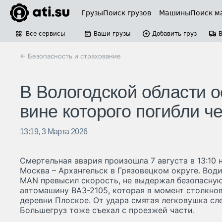
Грузы
Поиск грузов
Машины
Поиск м
Все сервисы
Ваши грузы
Добавить груз
← Безопасность и страхование
В Вологодской области о
вине которого погибли ч
13:19, 3 Марта 2026
Смертельная авария произошла 7 августа в 13:10
Москва – Архангельск в Грязовецком округе. Вод
MAN превысил скорость, не выдержал безопасную
автомашину ВАЗ-2105, которая в момент столкно
деревни Плоское. От удара смятая легковушка сле
Большегруз тоже съехал с проезжей части.