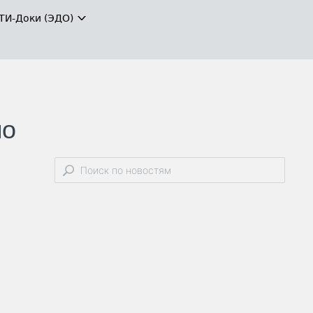
ТИ-Доки (ЭДО)
по