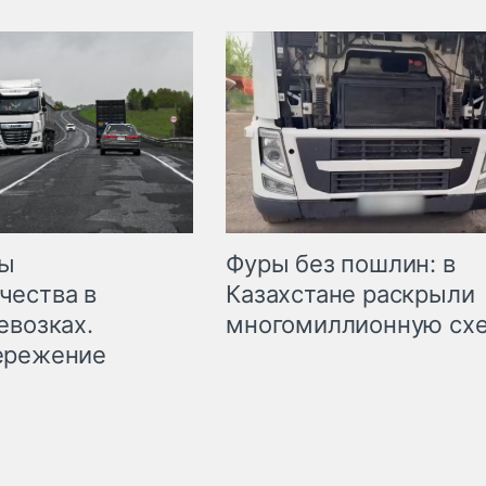
мы
Фуры без пошлин: в
чества в
Казахстане раскрыли
евозках.
многомиллионную сх
ережение