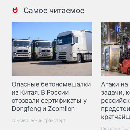
Самое читаемое
Опасные бетономешалки
Атаки на
из Китая. В России
задачи, 
отозвали сертификаты у
российск
Dongfeng и Zoomlion
предстои
кратчайш
Коммерческий транспорт
Склады и гру