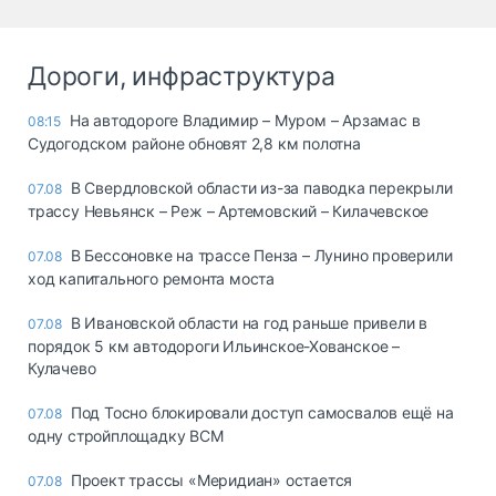
Дороги, инфраструктура
На автодороге Владимир – Муром – Арзамас в
08:15
Судогодском районе обновят 2,8 км полотна
В Свердловской области из-за паводка перекрыли
07.08
трассу Невьянск – Реж – Артемовский – Килачевское
В Бессоновке на трассе Пенза – Лунино проверили
07.08
ход капитального ремонта моста
В Ивановской области на год раньше привели в
07.08
порядок 5 км автодороги Ильинское-Хованское –
Кулачево
Под Тосно блокировали доступ самосвалов ещё на
07.08
одну стройплощадку ВСМ
Проект трассы «Меридиан» остается
07.08