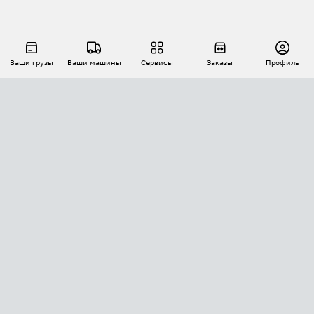
Ваши грузы
Ваши машины
Сервисы
Заказы
Профиль
АВТОМАТИЗАЦИЯ ПЕРЕВОЗОК
Площадки
Заказы
Торги
Тендеры
АТИ-Доки
GPS-мониторинг
АТИ Мессенджер
Цепочки грузов
API ATI.SU
ПОЛЕЗНОЕ
Расчет расстояний
БЕЗОПАСНОСТЬ
Академия ATI.SU
ATI.SU о безопасности
Звезды ATI.SU на вашем сайте
КОНТАКТЫ И ТАРИФЫ
Памятка по проверке контрагентов
Индекс ATI.SU FTL РФ